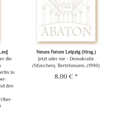
Leo]
Neues Forum Leipzig (Hrsg.)
er die
Jetzt oder nie - Demokratie
m
(München), Bertelsmann, (1990)
rlin in
8,00 € *
er-
und den
 Ober-
9