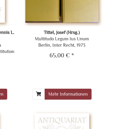
ennis L.
Tittel, Josef (Hrsg.)
Multitudo Legum Ius Unum
a
Berlin, Inter Recht, 1973
titution
65,00 € *
en
Mehr Informationen