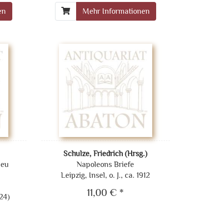
en
Mehr Informationen
Schulze, Friedrich (Hrsg.)
ieu
Napoleons Briefe
Leipzig, Insel, o. J., ca. 1912
11,00 € *
24)