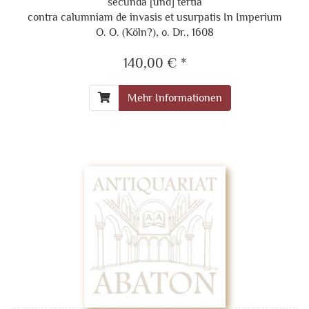
secunda [und] tertia
contra calumniam de invasis et usurpatis In Imperium
O. O. (Köln?), o. Dr., 1608
140,00 € *
Mehr Informationen