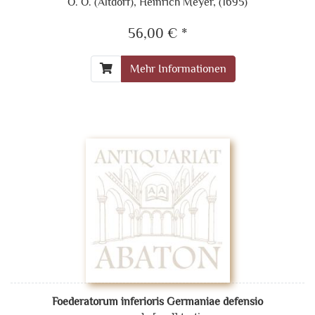
O. O. (Altdorf), Heinrich Meyer, (1695)
56,00 € *
Mehr Informationen
Foederatorum inferioris Germaniae defensio