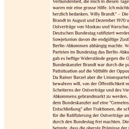
Verbundenheit, die mich in diesen Tage
waren mir eine grosse Hilfe. Ich möcht
herzlich bedanken. Willy Brandt." – Di
Brandt in August und Dezember 1970 u
Ostverträge von Moskau und Warscha
Deutschen Bundestag ratifiziert werde
Sowjetunion davon die endgültige Zu
Berlin-Abkommen abhängig machte. W
Parteien im Bundestag das Berlin-Abk
gab es heftige Widerstände gegen die 
Bundeskanzler Brandt war durch die p
Pattsituation auf die Mithilfe der Oppo
Da Rainer Barzel aber die Unionspartei
bewahren will, von der Öffentlichkeit 
Scheiterns der Ostverträge und des Vi
Abkommens gebrandmarkt zu werden, ei
dem Bundeskanzler auf eine "Gemein
Entschließung" aller Fraktionen, die sc
für die Ratifizierung der Ostverträge a
durch den Bundestag frei machten. Di
betonte, dass die oberste Prämisse der