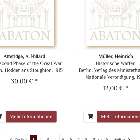
Atteridge, A. Hillard
Müller, Heinrich
econd Phase of the Great War
Historische Waffen
, Hodder ans Stoughton, 1915
Berlin, Verlag des Ministeri
Nationale Verteidigung, 1
30,00 € *
12,00 € *
Mehr Informationen
Mehr Information
...
Weit
Zurück
1
2
3
4
5
6
7
8
9
16
Weiter