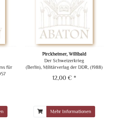
Pirckheimer, Willibald
Der Schweizerkrieg
ums für
(Berlin), Militärverlag der DDR, (1988)
957
12,00 € *
en
Mehr Informationen
er