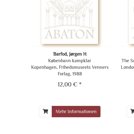
Barfod, Jørgen H
København kampklar
The S
Kopenhagen, Frihedsmuseets Venners
London
Forlag, 1988
12,00 € *
Mehr Informationen