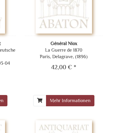
t
Général Niox
 deutsche
La Guerre de 1870
Paris, Delagrave, (1896)
03-04
42,00 € *
en
Mehr Informationen