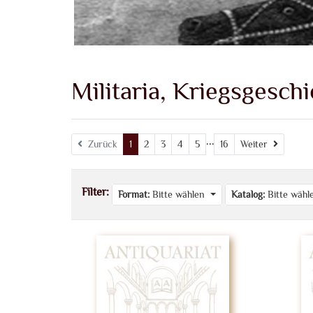
Militaria, Kriegsgesch
...
Weiter
Zurück
1
2
3
4
5
16
Weiter
Filter:
Format:
Bitte wählen
Katalog:
Bitte wäh