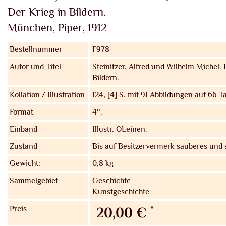
Der Krieg in Bildern.
München, Piper, 1912
Bestellnummer
F978
Autor und Titel
Steinitzer, Alfred und Wilhelm Michel.
D
Bildern.
Kollation / Illustration
124, [4] S. mit 91 Abbildungen auf 66 Ta
Format
4°.
Einband
Illustr. OLeinen.
Zustand
Bis auf Besitzervermerk sauberes und
Gewicht:
0,8 kg
Sammelgebiet
Geschichte
Kunstgeschichte
Preis
*
20,00 €