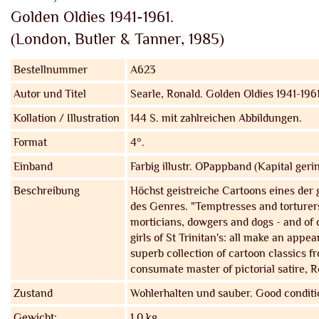
Golden Oldies 1941-1961.
(London, Butler & Tanner, 1985)
Bestellnummer
A623
Autor und Titel
Searle, Ronald.
Golden Oldies 1941-1961
Kollation / Illustration
144 S. mit zahlreichen Abbildungen.
Format
4°.
Einband
Farbig illustr. OPappband (Kapital geri
Beschreibung
Höchst geistreiche Cartoons eines der
des Genres. "Temptresses and torturer
morticians, dowgers and dogs - and of 
girls of St Trinitan's: all make an appea
superb collection of cartoon classics f
consumate master of pictorial satire, Ro
Zustand
Wohlerhalten und sauber. Good conditi
Gewicht:
1,0 kg