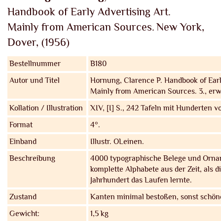
Handbook of Early Advertising Art.
Mainly from American Sources.
New York,
Dover, (1956)
Bestellnummer
B180
Autor und Titel
Hornung, Clarence P.
Handbook of Early
Mainly from American Sources. 3., erwe
Kollation / Illustration
XIV, [I] S., 242 Tafeln mit Hunderten 
Format
4°.
Einband
Illustr. OLeinen.
Beschreibung
4000 typographische Belege und Ornam
komplette Alphabete aus der Zeit, als 
Jahrhundert das Laufen lernte.
Zustand
Kanten minimal bestoßen, sonst schön
Gewicht:
1,5 kg