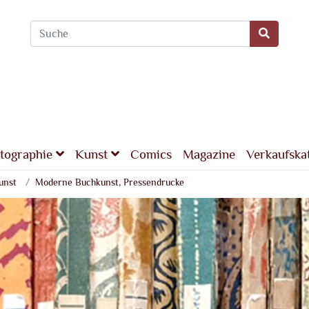
tographie
Kunst
Comics
Magazine
Verkaufska
unst
Moderne Buchkunst, Pressendrucke