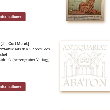
nformationen
[d. i. Curt Morek]
chwänke aus den "Sérées" des
chet
atdruck (Anzengruber Verlag),
nformationen