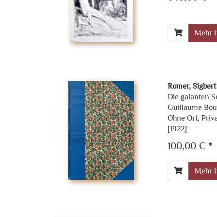
Mehr I
Romer, Sigbert 
Die galanten S
Guillaume Bou
Ohne Ort, Priv
[1922]
100,00 € *
Mehr I