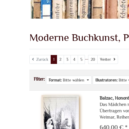
Moderne Buchkunst, 
...
Weiter
Zurück
1
2
3
4
5
20
Weiter
Filter:
Format:
Bitte wählen
Illustratoren:
Bitte
Balzac, Honoré
Das Mädchen m
Übertragen von
Weimar, Reiher
640,00 € *