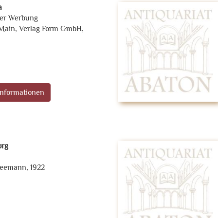
a
der Werbung
 Main, Verlag Form GmbH,
nformationen
org
 Seemann, 1922