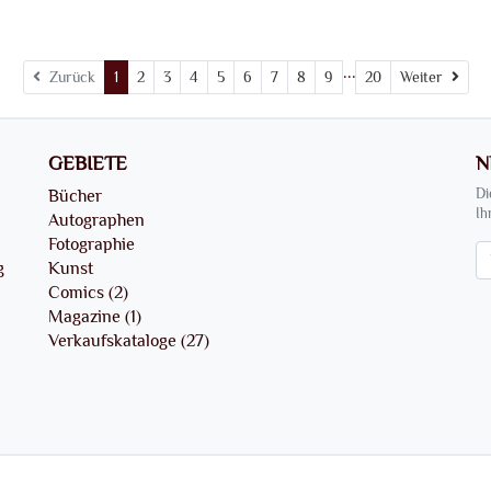
...
Weit
Zurück
1
2
3
4
5
6
7
8
9
20
Weiter
GEBIETE
N
Bücher
Di
Ih
Autographen
Fotographie
Ne
g
Kunst
Comics (2)
Magazine (1)
Verkaufskataloge (27)