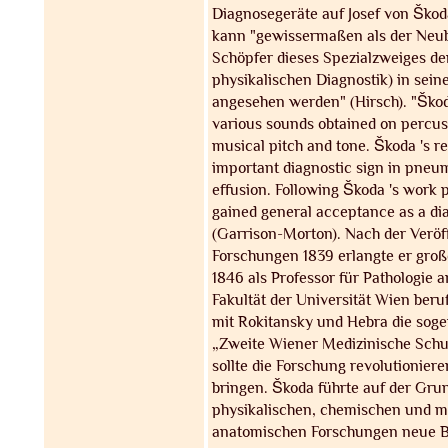
Diagnosegeräte auf Josef von Škod
kann "gewissermaßen als der Neu
Schöpfer dieses Spezialzweiges de
physikalischen Diagnostik) in sei
angesehen werden" (Hirsch). "Škoda
various sounds obtained on percuss
musical pitch and tone. Škoda 's r
important diagnostic sign in pneu
effusion. Following Škoda 's work p
gained general acceptance as a di
(Garrison-Morton). Nach der Veröf
Forschungen 1839 erlangte er gro
1846 als Professor für Pathologie 
Fakultät der Universität Wien ber
mit Rokitansky und Hebra die sog
„Zweite Wiener Medizinische Schu
sollte die Forschung revolutionier
bringen. Škoda führte auf der Gr
physikalischen, chemischen und m
anatomischen Forschungen neue 