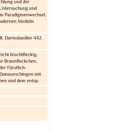
achtung und der
 Untersuchung und
 ein Paradigmenwechsel,
modernen Medizin
8. Darmstaedter 442.
icht feuchtfleckig,
le Braunfleckchen,
er Fürstlich-
u Donaueschingen mit
chen und dem entsp.