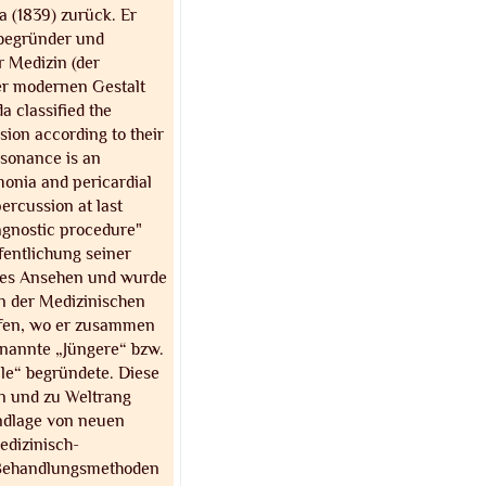
a (1839) zurück. Er
begründer und
r Medizin (der
ner modernen Gestalt
 classified the
ion according to their
esonance is an
monia and pericardial
ercussion at last
agnostic procedure"
fentlichung seiner
ßes Ansehen und wurde
an der Medizinischen
ufen, wo er zusammen
enannte „Jüngere“ bzw.
le“ begründete. Diese
en und zu Weltrang
undlage von neuen
edizinisch-
Behandlungsmethoden