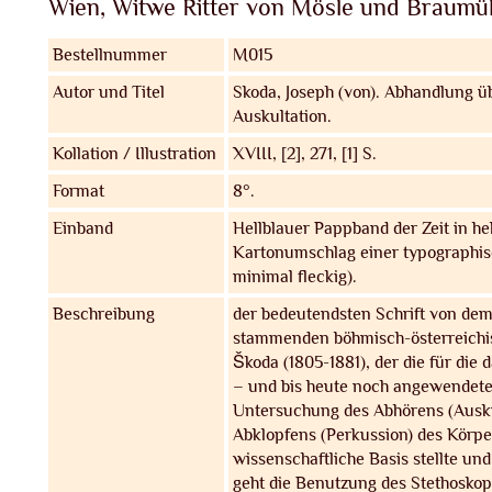
Wien, Witwe Ritter von Mösle und Braumül
Bestellnummer
M015
Autor und Titel
Skoda, Joseph (von).
Abhandlung üb
Auskultation.
Kollation / Illustration
XVIII, [2], 271, [1] S.
Format
8°.
Einband
Hellblauer Pappband der Zeit in h
Kartonumschlag einer typographi
minimal fleckig).
Beschreibung
der bedeutendsten Schrift von dem
stammenden böhmisch-österreichis
Škoda (1805-1881), der die für die
– und bis heute noch angewendet
Untersuchung des Abhörens (Ausku
Abklopfens (Perkussion) des Körper
wissenschaftliche Basis stellte un
geht die Benutzung des Stethoskop 