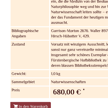
ein, die die Medizin von der Beob
Naturphilosophie weg und hin zur
Naturwissenschaft leiten sollte –
der das Fundament der heutigen 
ausmacht.
Bibliographische
Garrison-Morton 2676. Waller 897
Angaben
Hirsch-Hübotter V, 429.
Zustand
Vorsatz mit winzigem Ausschnitt, le
sonst nur ganz vereinzelte minima
insgesamt sehr schönes Exemplar d
Fürstenbergische Hofbibliothek z
deren blassen Bibliotheksstempel
Gewicht:
1,0 kg
Sammelgebiet
Naturwissenschaften
Preis
*
680,00 €
In den Warenkorb