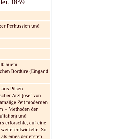
ler, 1839
er Perkussion und
ellblauem
schen Bordüre (Eingand
 aus Pilsen
cher Arzt Josef von
 damalige Zeit modernen
en – Methoden der
ltation) und
s erforschte, auf eine
d weiterentwickelte. So
als eines der ersten