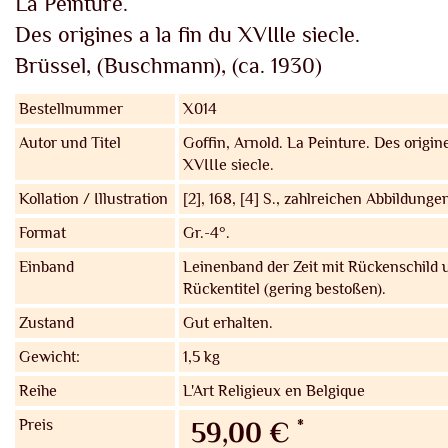
La Peinture.
Des origines a la fin du XVIIIe siecle.
Brüssel, (Buschmann), (ca. 1930)
Bestellnummer
X014
Autor und Titel
Goffin, Arnold.
La Peinture. Des origine
XVIIIe siecle.
Kollation / Illustration
[2], 168, [4] S., zahlreichen Abbildunge
Format
Gr.-4°.
Einband
Leinenband der Zeit mit Rückenschild
Rückentitel (gering bestoßen).
Zustand
Gut erhalten.
Gewicht:
1,5 kg
Reihe
L'Art Religieux en Belgique
Preis
*
59,00 €