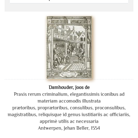
Damhouder, Joos de
Praxis rerum criminalium, elegantissimis iconibus ad
materiam accomodis illustrata
prætoribus, proprætoribus, consulibus, proconsulibus,
magistratibus, reliquisque id genus iustitiariis ac officiariis,
apprimè utílis ac necessaria
Antwerpen, Jehan Beller, 1554