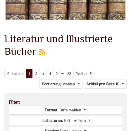
Literatur und Illustrierte
Bücher
...
Weiter
Zurück
1
2
3
4
5
92
Weiter
Sortierung:
Wählen
Artikel pro Seite
10
Filter:
Format:
Bitte wählen
Illustratoren:
Bitte wählen